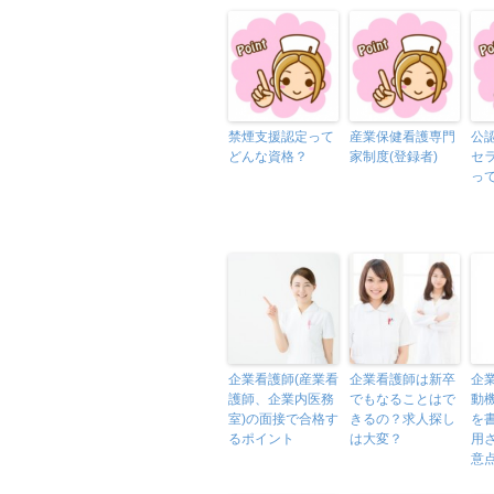
禁煙支援認定って
産業保健看護専門
公
どんな資格？
家制度(登録者)
セ
っ
企業看護師(産業看
企業看護師は新卒
企
護師、企業内医務
でもなることはで
動
室)の面接で合格す
きるの？求人探し
を
るポイント
は大変？
用
意