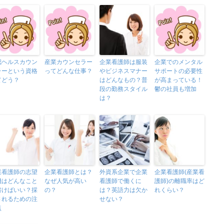
認ヘルスカウン
産業カウンセラー
企業看護師は服装
企業でのメンタル
ラーという資格
ってどんな仕事？
やビジネスマナー
サポートの必要性
てどう？
はどんなもの？普
が高まっている！
段の勤務スタイル
鬱の社員も増加
は？
業看護師の志望
企業看護師とは？
外資系企業で企業
企業看護師(産業看
機はどんなこと
なぜ人気が高い
看護師で働くに
護師)の離職率はど
書けばいい？採
の？
は？英語力は欠か
れくらい？
されるための注
せない？
点