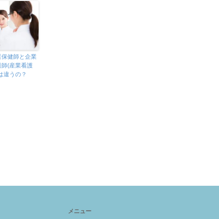
業保健師と企業
護師(産業看護
)は違うの？
メニュー