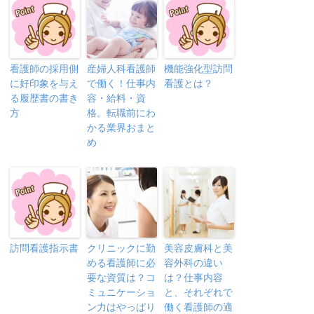
看護師の採用側
産婦人科看護師
機能強化型訪問
に好印象を与え
で働く！仕事内
看護とは？
る履歴書の書き
容・給料・資
方
格。転職前にわ
かる業界おまと
め
訪問看護指示書
クリニックに勤
美容皮膚科と美
める看護師に必
容外科の違い
要な資質は？コ
は？仕事内容
ミュニケーショ
と、それぞれで
ン力はやっぱり
働く看護師の適