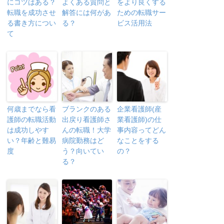
にコツはある？
よくある質問と
をより良くする
転職を成功させ
解答には何があ
ための転職サー
る書き方につい
る？
ビス活用法
て
何歳までなら看
ブランクのある
企業看護師(産
護師の転職活動
出戻り看護師さ
業看護師)の仕
は成功しやす
んの転職！大学
事内容ってどん
い？年齢と難易
病院勤務はど
なことをする
度
う？向いてい
の？
る？