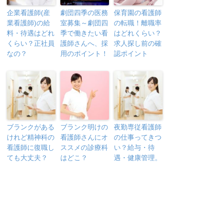
企業看護師(産
劇団四季の医務
保育園の看護師
業看護師)の給
室募集～劇団四
の転職！離職率
料・待遇はどれ
季で働きたい看
はどれくらい？
くらい？正社員
護師さんへ、採
求人探し前の確
なの？
用のポイント！
認ポイント
ブランクがある
ブランク明けの
夜勤専従看護師
けれど精神科の
看護師さんにオ
の仕事ってきつ
看護師に復職し
ススメの診療科
い？給与・待
ても大丈夫？
はどこ？
遇・健康管理。