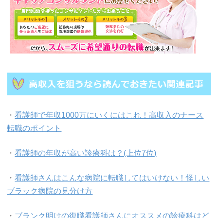
・
看護師で年収1000万にいくにはこれ！高収入のナース
転職のポイント
・
看護師の年収が高い診療科は？(上位7位)
・
看護師さんはこんな病院に転職してはいけない！怪しい
ブラック病院の見分け方
・
ブランク明けの復職看護師さんにオススメの診療科はど