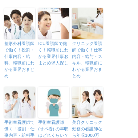
整形外科看護師
ICU看護師で働
クリニック看護
で働く！役割・
く！転職前にわ
師で働く！仕事
仕事内容・給
かる業界仕事お
内容・給与・ス
料。転職前にわ
まとめ求人探し
キル。転職前に
かる業界おまと
わかる業界おま
め
とめ
手術室看護師で
手術室看護師
美容クリニック
働く！役割・仕
(オペ看) の年収
勤務の看護師な
事内容・給料手
はどれくらい？
ら年収1000万