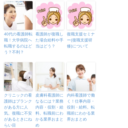
40代の看護師転
看護師が復職し
復職支援セミナ
職！大学病院へ
た場合給料や手
ー(復職支援研
転職するのはど
当はどう？
修)について
う？不利？
クリニックの看
皮膚科看護師に
内科看護師で働
護師はブランク
なるには？業務
く！仕事内容・
がある方に人
内容・役割・給
役割・給料。転
気。復職に不安
料。転職前にわ
職前にわかる業
があるときにね
かる業界おまと
界おまとめ
らい目
め