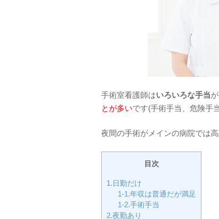
手術室看護師は
いろいろな手当
が
とが多い
です(手術手当、危険手
夜間の手術がメインの病院では高
目次
1.日勤だけ
1-1.年収は普通だが満足
1-2.手術手当
2.夜勤あり