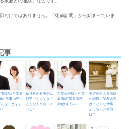
る家族との連絡」などです。
日だけではありません。「術前訪問」から始まっていま
記事
業看護師(産業看
精神科の看護師は
産業保健師と企業
美容外科の看護師
師)の仕事内容っ
新卒でも大丈夫？
看護師(産業看護
の転職！業務内容
どんなことをす
どんな人が向いて
師)は違うの？
は？どんな仕事、
の？
いる？
ぶっちゃけ実態
は？