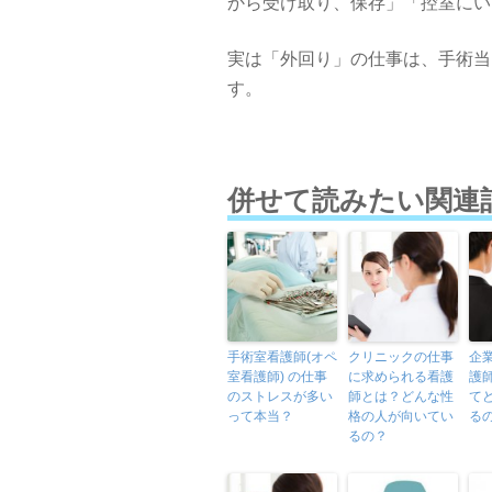
から受け取り、保存」「控室にい
実は「外回り」の仕事は、手術当
す。
併せて読みたい関連
手術室看護師(オペ
クリニックの仕事
企
室看護師) の仕事
に求められる看護
護
のストレスが多い
師とは？どんな性
て
って本当？
格の人が向いてい
る
るの？