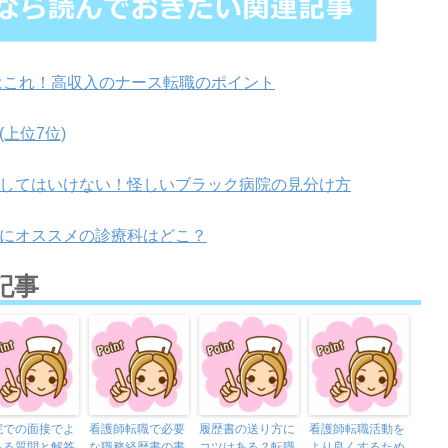
にはこれ！高収入のナース転職のポイント
上位7位)
してはいけない！怪しいブラック病院の見分け方
にオススメの診療科はどこ？
記事
院での面接でよ
看護師転職で必要
履歴書の送り方に
看護師転職活動を
ある質問と解答
な職務経歴書の書
コツはある？転職
より良くするため