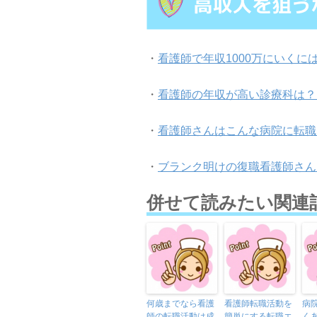
・
看護師で年収1000万にいく
・
看護師の年収が高い診療科は？(
・
看護師さんはこんな病院に転職
・
ブランク明けの復職看護師さん
併せて読みたい関連
何歳までなら看護
看護師転職活動を
病
師の転職活動は成
簡単にする転職エ
く