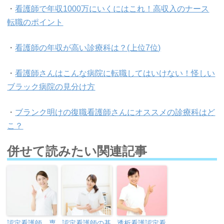
・
看護師で年収1000万にいくにはこれ！高収入のナース
転職のポイント
・
看護師の年収が高い診療科は？(上位7位)
・
看護師さんはこんな病院に転職してはいけない！怪しい
ブラック病院の見分け方
・
ブランク明けの復職看護師さんにオススメの診療科はど
こ？
併せて読みたい関連記事
認定看護師、専
認定看護師の基
透析看護認定看