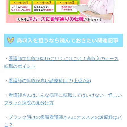
・
看護師で年収1000万にいくにはこれ！高収入のナース
転職のポイント
・
看護師の年収が高い診療科は？(上位7位)
・
看護師さんはこんな病院に転職してはいけない！怪しい
ブラック病院の見分け方
・
ブランク明けの復職看護師さんにオススメの診療科はど
こ？