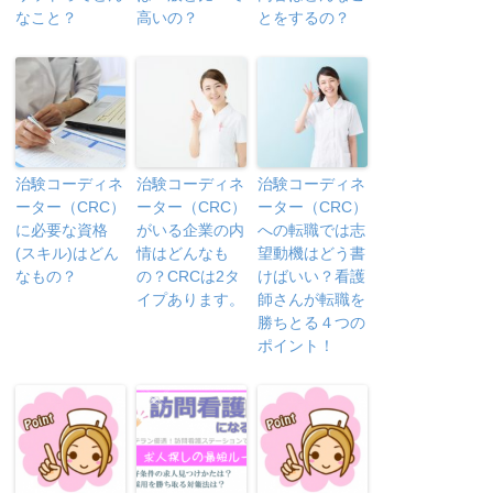
なこと？
高いの？
とをするの？
治験コーディネ
治験コーディネ
治験コーディネ
ーター（CRC）
ーター（CRC）
ーター（CRC）
に必要な資格
がいる企業の内
への転職では志
(スキル)はどん
情はどんなも
望動機はどう書
なもの？
の？CRCは2タ
けばいい？看護
イプあります。
師さんが転職を
勝ちとる４つの
ポイント！