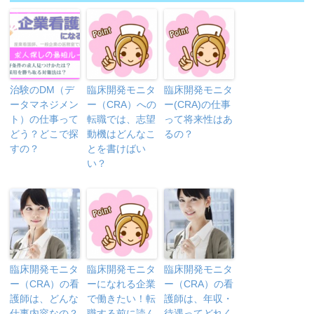
治験のDM（デ
臨床開発モニタ
臨床開発モニタ
ータマネジメン
ー（CRA）への
ー(CRA)の仕事
ト）の仕事って
転職では、志望
って将来性はあ
どう？どこで探
動機はどんなこ
るの？
すの？
とを書けばい
い？
臨床開発モニタ
臨床開発モニタ
臨床開発モニタ
ー（CRA）の看
ーになれる企業
ー（CRA）の看
護師は、どんな
で働きたい！転
護師は、年収・
仕事内容なの？
職する前に読ん
待遇ってどれく