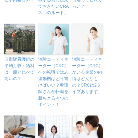
でおきたいCRA
らい？
３つのルート。
自衛隊看護師の
治験コーディネ
治験コーディネ
平均月収・給料
ーター（CRC）
ーター（CRC）
は一般と比べて
への転職では志
がいる企業の内
高いの？
望動機はどう書
情はどんなも
けばいい？看護
の？CRCは2タ
師さんが転職を
イプあります。
勝ちとる４つの
ポイント！