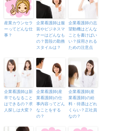
産業カウンセラ
企業看護師は服
企業看護師の志
ーってどんな仕
装やビジネスマ
望動機はどんな
事？
ナーはどんなも
ことを書けばい
の？普段の勤務
い？採用される
スタイルは？
ための注意点
企業看護師は新
企業看護師(産
企業看護師(産
卒でもなること
業看護師)の仕
業看護師)の給
はできるの？求
事内容ってどん
料・待遇はどれ
人探しは大変？
なことをする
くらい？正社員
の？
なの？