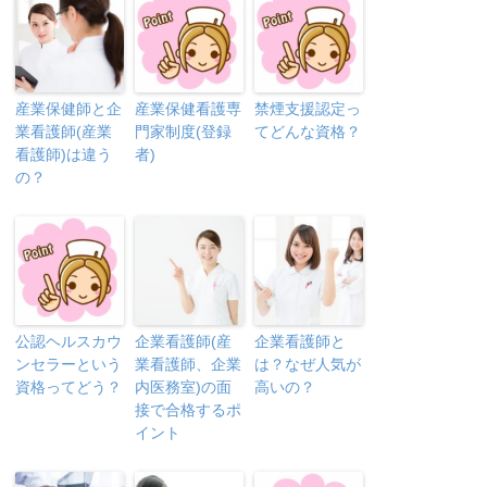
産業保健師と企
産業保健看護専
禁煙支援認定っ
業看護師(産業
門家制度(登録
てどんな資格？
看護師)は違う
者)
の？
公認ヘルスカウ
企業看護師(産
企業看護師と
ンセラーという
業看護師、企業
は？なぜ人気が
資格ってどう？
内医務室)の面
高いの？
接で合格するポ
イント