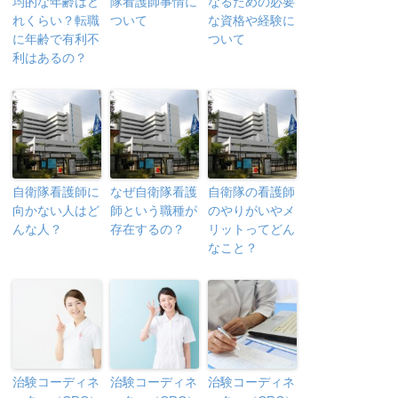
均的な年齢はど
隊看護師事情に
なるための必要
れくらい？転職
ついて
な資格や経験に
に年齢で有利不
ついて
利はあるの？
自衛隊看護師に
なぜ自衛隊看護
自衛隊の看護師
向かない人はど
師という職種が
のやりがいやメ
んな人？
存在するの？
リットってどん
なこと？
治験コーディネ
治験コーディネ
治験コーディネ