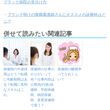
ブラック病院の見分け方
・
ブランク明けの復職看護師さんにオススメの診療科はど
こ？
併せて読みたい関連記事
保健師の中途採
保健師の仕事の
保健師の離職率
用はどう？転職
やりがいって
ってどれくら
に年齢制限はあ
何？仕事内容は
い？
る？転職に有利
公務員(行政)保
なスキルはこ
健師、学校保健
れ。
師、病院保健
師、産業保健師
で違う？