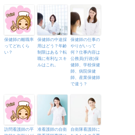
保健師の離職率
保健師の中途採
保健師の仕事の
ってどれくら
用はどう？年齢
やりがいって
い？
制限はある？転
何？仕事内容は
職に有利なスキ
公務員(行政)保
ルはこれ。
健師、学校保健
師、病院保健
師、産業保健師
で違う？
訪問看護師の平
准看護師の自衛
自衛隊看護師に