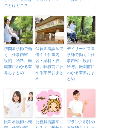
ことはどこ？
訪問看護師で働
保育園看護師で
デイサービス看
く！仕事内容・
働く！仕事内
護師で働く！仕
役割・給料。転
容・給料・役
事内容・役割・
職前にわかる業
割。転職前にわ
給与。転職前に
界おまとめ
かる業界おまと
わかる業界おま
め
とめ
眼科看護師へ転
公務員看護師に
ブランク明けの
職！仕事内容・
なるのに年齢制
看護師さんにオ