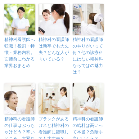
精神科看護師へ
精神科の看護師
精神科の看護師
転職！役割・特
は新卒でも大丈
のやりがいって
徴・業務内容。
夫？どんな人が
何？他の診療科
面接前にわかる
向いている？
にはない精神科
業界おまとめ
ならではの魅力
は？
精神科の看護師
ブランクがある
精神科の看護師
の仕事はぶっち
けれど精神科の
の給料は高いっ
ゃけどう？辛い
看護師に復職し
て本当？危険手
ところ、大変な
ても大丈夫？
当はいくら？