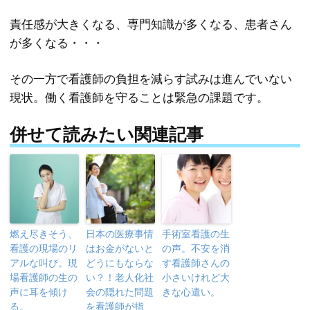
責任感が大きくなる、専門知識が多くなる、患者さん
が多くなる・・・
その一方で看護師の負担を減らす試みは進んでいない
現状。働く看護師を守ることは緊急の課題です。
併せて読みたい関連記事
燃え尽きそう、
日本の医療事情
手術室看護の生
看護の現場のリ
はお金がないと
の声。不安を消
アルな叫び。現
どうにもならな
す看護師さんの
場看護師の生の
い？！老人化社
小さいけれど大
声に耳を傾け
会の隠れた問題
きな心遣い。
る。
を看護師が指