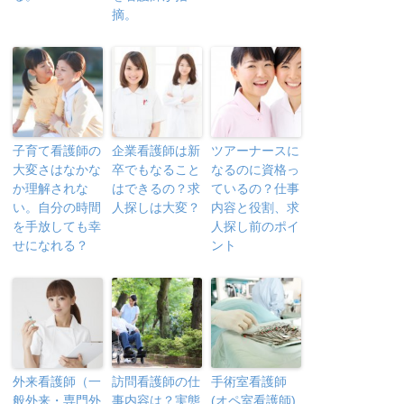
摘。
子育て看護師の
企業看護師は新
ツアーナースに
大変さはなかな
卒でもなること
なるのに資格っ
か理解されな
はできるの？求
ているの？仕事
い。自分の時間
人探しは大変？
内容と役割、求
を手放しても幸
人探し前のポイ
せになれる？
ント
外来看護師（一
訪問看護師の仕
手術室看護師
般外来・専門外
事内容は？実態
(オペ室看護師)