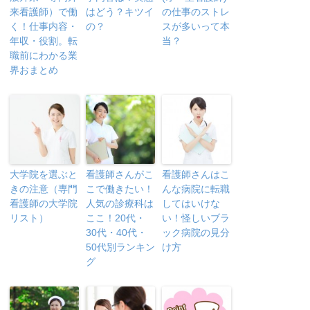
来看護師）で働
はどう？キツイ
の仕事のストレ
く！仕事内容・
の？
スが多いって本
年収・役割。転
当？
職前にわかる業
界おまとめ
大学院を選ぶと
看護師さんがこ
看護師さんはこ
きの注意（専門
こで働きたい！
んな病院に転職
看護師の大学院
人気の診療科は
してはいけな
リスト）
ここ！20代・
い！怪しいブラ
30代・40代・
ック病院の見分
50代別ランキン
け方
グ