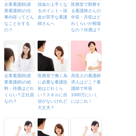
企業看護師(産
採血が上手くな
医務室で勤務す
業看護師)の仕
るポイント～採
る看護師さんの
事内容ってどん
血が苦手な看護
年収・月収はど
なことをする
師さんへ
れくらいが相場
の？
なの？待遇は？
企業看護師(産
医務室で働く為
高収入の看護師
業看護師)の給
に必要な看護技
求人はどこ？看
料・待遇はどれ
術はどれくら
護師で年収
くらい？正社員
い？スキルに自
1000万にいく
なの？
信がないけれど
にはこれ！
大丈夫？