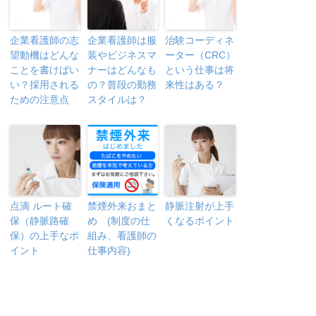
企業看護師の志
企業看護師は服
治験コーディネ
望動機はどんな
装やビジネスマ
ーター（CRC）
ことを書けばい
ナーはどんなも
という仕事は将
い？採用される
の？普段の勤務
来性はある？
ための注意点
スタイルは？
点滴 ルート確
禁煙外来おまと
静脈注射が上手
保（静脈路確
め (制度の仕
くなるポイント
保）の上手なポ
組み、看護師の
イント
仕事内容)