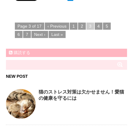
Page 3 of 17
‹ Previous
1
2
3
4
5
6
7
Next ›
Last »
購読する
NEW POST
猫のストレス対策は欠かせません！愛猫
の健康を守るには