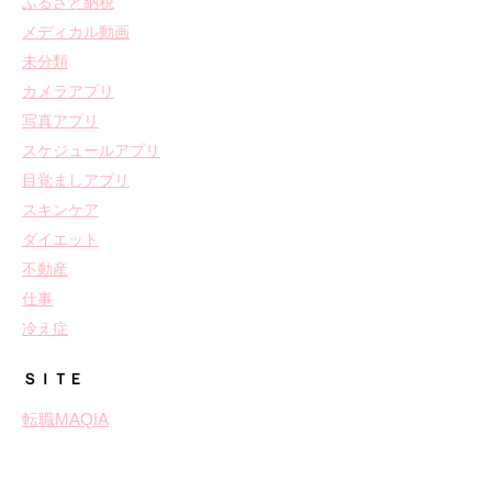
ふるさと納税
メディカル動画
未分類
カメラアプリ
写真アプリ
スケジュールアプリ
目覚ましアプリ
スキンケア
ダイエット
不動産
仕事
冷え症
ＳＩＴＥ
転職MAQIA