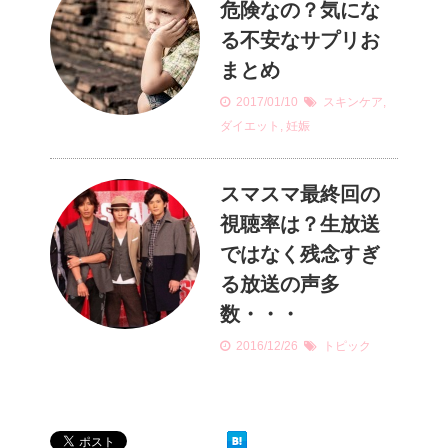
危険なの？気にな
る不安なサプリお
まとめ
2017/01/10
スキンケア
,
ダイエット
,
妊娠
スマスマ最終回の
視聴率は？生放送
ではなく残念すぎ
る放送の声多
数・・・
2016/12/26
トピック