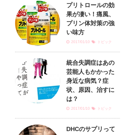
プリトロールの効
果が凄い！痛風、
プリン体対策の強
い味方
2017/01/10
トピック
統合失調症はあの
芸能人もかかった
身近な病気？症
状、原因、治すに
は？
2017/01/10
トピック
DHCのサプリって