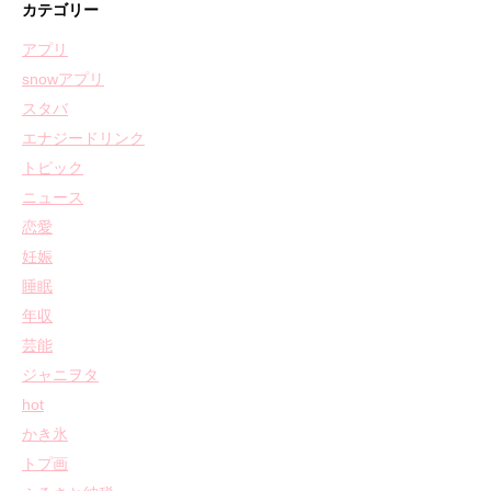
カテゴリー
アプリ
snowアプリ
スタバ
エナジードリンク
トピック
ニュース
恋愛
妊娠
睡眠
年収
芸能
ジャニヲタ
hot
かき氷
トプ画