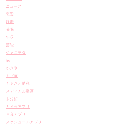
ニュース
恋愛
妊娠
睡眠
年収
芸能
ジャニヲタ
hot
かき氷
トプ画
ふるさと納税
メディカル動画
未分類
カメラアプリ
写真アプリ
スケジュールアプリ