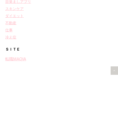
目覚ましアプリ
スキンケア
ダイエット
不動産
仕事
冷え症
ＳＩＴＥ
転職MAQIA
茜霧島（あかねきりしま）が人気な訳！定価で買えないって本
当？
Copyright© ライフワークＭＡＱＩＡ , 2017 All Rights Reserved.