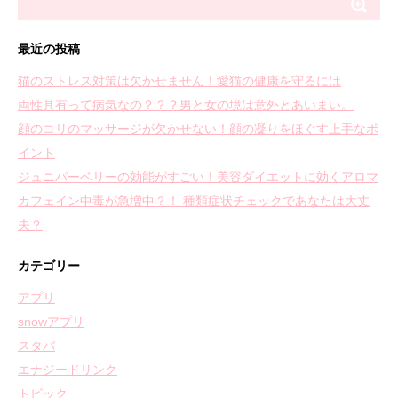
最近の投稿
猫のストレス対策は欠かせません！愛猫の健康を守るには
両性具有って病気なの？？？男と女の境は意外とあいまい。
顔のコリのマッサージが欠かせない！顔の凝りをほぐす上手なポ
イント
ジュニパーベリーの効能がすごい！美容ダイエットに効くアロマ
カフェイン中毒が急増中？！ 種類症状チェックであなたは大丈
夫？
カテゴリー
アプリ
snowアプリ
スタバ
エナジードリンク
トピック