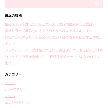
最近の投稿
猫のストレス対策は欠かせません！愛猫の健康を守るには
両性具有って病気なの？？？男と女の境は意外とあいまい。
顔のコリのマッサージが欠かせない！顔の凝りをほぐす上手なポ
イント
ジュニパーベリーの効能がすごい！美容ダイエットに効くアロマ
カフェイン中毒が急増中？！ 種類症状チェックであなたは大丈
夫？
カテゴリー
アプリ
snowアプリ
スタバ
エナジードリンク