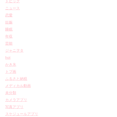
トピック
ニュース
恋愛
妊娠
睡眠
年収
芸能
ジャニヲタ
hot
かき氷
トプ画
ふるさと納税
メディカル動画
未分類
カメラアプリ
写真アプリ
スケジュールアプリ