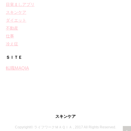
目覚ましアプリ
スキンケア
ダイエット
不動産
仕事
冷え症
ＳＩＴＥ
転職MAQIA
スキンケア
Copyright© ライフワークＭＡＱＩＡ , 2017 All Rights Reserved.