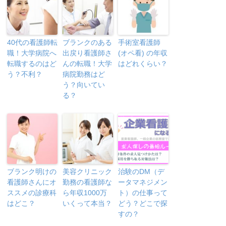
40代の看護師転
ブランクのある
手術室看護師
職！大学病院へ
出戻り看護師さ
(オペ看) の年収
転職するのはど
んの転職！大学
はどれくらい？
う？不利？
病院勤務はど
う？向いてい
る？
ブランク明けの
美容クリニック
治験のDM（デ
看護師さんにオ
勤務の看護師な
ータマネジメン
ススメの診療科
ら年収1000万
ト）の仕事って
はどこ？
いくって本当？
どう？どこで探
すの？