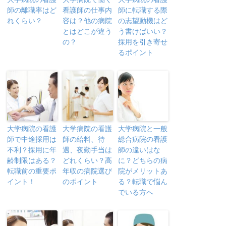
師の離職率はど
看護師の仕事内
師に転職する際
れくらい？
容は？他の病院
の志望動機はど
とはどこが違う
う書けばいい？
の？
採用を引き寄せ
るポイント
大学病院の看護
大学病院の看護
大学病院と一般
師で中途採用は
師の給料、待
総合病院の看護
不利？採用に年
遇、夜勤手当は
師の違いはな
齢制限はある？
どれくらい？高
に？どちらの病
転職前の重要ポ
年収の病院選び
院がメリットあ
イント！
のポイント
る？転職で悩ん
でいる方へ