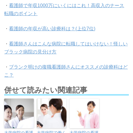
・
看護師で年収1000万にいくにはこれ！高収入のナース
転職のポイント
・
看護師の年収が高い診療科は？(上位7位)
・
看護師さんはこんな病院に転職してはいけない！怪しい
ブラック病院の見分け方
・
ブランク明けの復職看護師さんにオススメの診療科はど
こ？
併せて読みたい関連記事
大学病院の看護
大学病院で働く
大学病院の看護